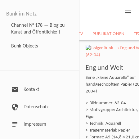
menu
Bunk im Netz
Channel N° 178 — Blog zu
Kunst und Öffentlichkeit
NEWS
BILDARCHIV
CV
PUBLIKATIONEN
TE
Bunk Objects
Eng und Weit
Serie „kleine Aquarelle“ auf
handgeschöpftem Papier (2
mail
Kontakt
2004)
Bildnummer: 62-04
security
Datenschutz
Motivgruppe: Architektur,
Figur
subject
Technik: Aquarell
Impressum
Trägermaterial: Papier
Format: A5 (14,8 × 21,0 c