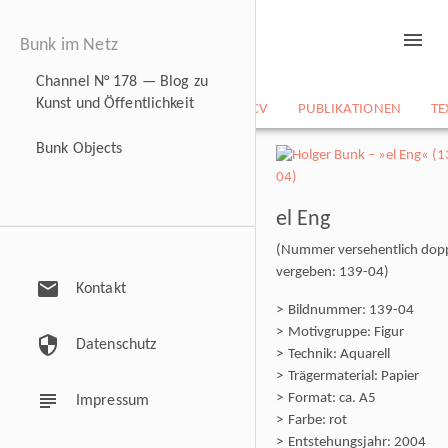
menu
Bunk im Netz
Channel N° 178 — Blog zu
Kunst und Öffentlichkeit
NEWS
BILDARCHIV
CV
PUBLIKATIONEN
TE
Bunk Objects
el Eng
(Nummer versehentlich dop
vergeben: 139-04)
mail
Kontakt
Bildnummer: 139-04
Motivgruppe: Figur
security
Datenschutz
Technik: Aquarell
Trägermaterial: Papier
subject
Format: ca. A5
Impressum
Farbe: rot
Entstehungsjahr: 2004