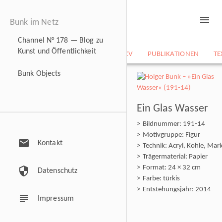
menu
Bunk im Netz
Channel N° 178 — Blog zu
Kunst und Öffentlichkeit
NEWS
BILDARCHIV
CV
PUBLIKATIONEN
TE
Bunk Objects
Ein Glas Wasser
Bildnummer: 191-14
Motivgruppe: Figur
mail
Kontakt
Technik: Acryl, Kohle, Mar
Trägermaterial: Papier
Format: 24 × 32 cm
security
Datenschutz
Farbe: türkis
Entstehungsjahr: 2014
subject
Impressum