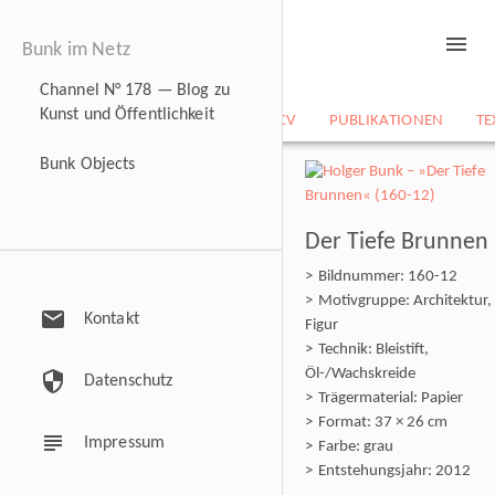
menu
Bunk im Netz
Channel N° 178 — Blog zu
Kunst und Öffentlichkeit
NEWS
BILDARCHIV
CV
PUBLIKATIONEN
TE
Bunk Objects
Der Tiefe Brunnen
Bildnummer: 160-12
Motivgruppe: Architektur,
mail
Kontakt
Figur
Technik: Bleistift,
Öl-/Wachskreide
security
Datenschutz
Trägermaterial: Papier
Format: 37 × 26 cm
subject
Impressum
Farbe: grau
Entstehungsjahr: 2012