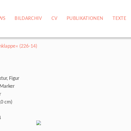
WS
BILDARCHIV
CV
PUBLIKATIONEN
TEXTE
tur, Figur
 Marker
r
,0 cm)
4