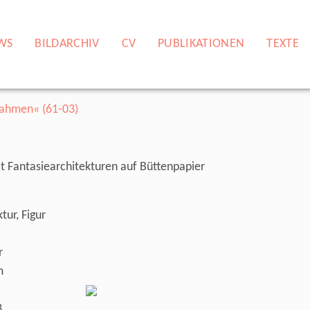
WS
BILDARCHIV
CV
PUBLIKATIONEN
TEXTE
mit Fantasiearchitekturen auf Büttenpapier
tur, Figur
r
m
3