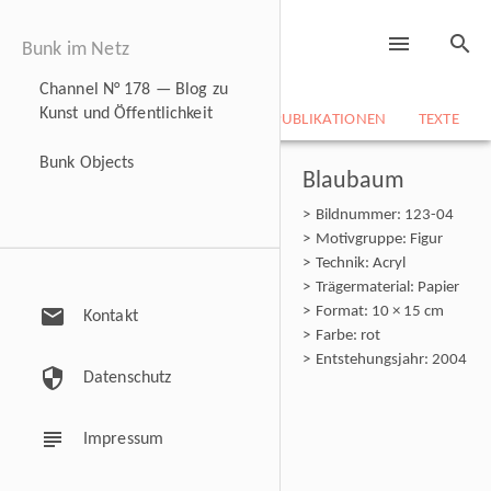
menu
search
Bunk im Netz
Channel N° 178 — Blog zu
Kunst und Öffentlichkeit
NEWS
BILDARCHIV
CV
PUBLIKATIONEN
TEXTE
Bunk Objects
Blaubaum
Bildnummer: 123-04
Motivgruppe: Figur
Technik: Acryl
Trägermaterial: Papier
mail
Format: 10 × 15 cm
Kontakt
Farbe: rot
Entstehungsjahr: 2004
security
Datenschutz
subject
Impressum